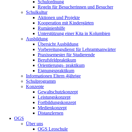
Schulordnung
Regeln für Besucherinnen und Besucher
Schulkultur
Aktionen und Projekte
Kooperation mit Kindergärten
Rumänienhilfe
Unterstützung einer Kita in Kolumbien
Ausbildung
Übersicht Ausbildung
Vorbereitungsdienst für Lehramtsanwärter
Praxissemester für Studierende
Berufsfeldpraktikum
Orientierungs- praktikum
Eignungspraktikum
Informationen Eltern 4jährige
Schulprogramm
Konzepte
Gewaltschutzkonzept
Leistungskonzept
Fortbildungskonzept
Medienkonzept
Distanzlernen
OGS
Über uns
OGS Leoschule