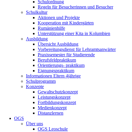
Schulordnung
Regeln für Besucherinnen und Besucher
Schulkultur
Aktionen und Projekte
Kooperation mit Kindergärten
Rumänienhilfe
Unterstützung einer Kita in Kolumbien
Ausbildung
Übersicht Ausbildung
Vorbereitungsdienst für Lehramtsanwärter
Praxissemester für Studierende
Berufsfeldpraktikum
Orientierungs- praktikum
Eignungspraktikum
Informationen Eltern 4jährige
Schulprogramm
Konzepte
Gewaltschutzkonzept
Leistungskonzept
Fortbildungskonzept
Medienkonzept
Distanzlernen
OGS
Über uns
OGS Leoschule