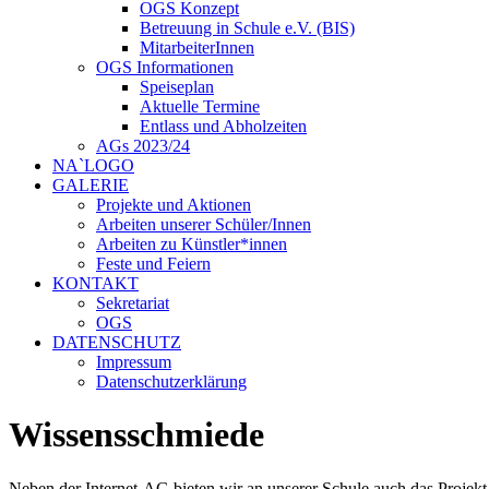
OGS Konzept
Betreuung in Schule e.V. (BIS)
MitarbeiterInnen
OGS Informationen
Speiseplan
Aktuelle Termine
Entlass und Abholzeiten
AGs 2023/24
NA`LOGO
GALERIE
Projekte und Aktionen
Arbeiten unserer Schüler/Innen
Arbeiten zu Künstler*innen
Feste und Feiern
KONTAKT
Sekretariat
OGS
DATENSCHUTZ
Impressum
Datenschutzerklärung
Wissensschmiede
Neben der Internet-AG bieten wir an unserer Schule auch das Projekt