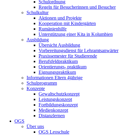
Schulordnung
Regeln für Besucherinnen und Besucher
Schulkultur
Aktionen und Projekte
Kooperation mit Kindergärten
Rumänienhilfe
Unterstützung einer Kita in Kolumbien
Ausbildung
Übersicht Ausbildung
Vorbereitungsdienst für Lehramtsanwärter
Praxissemester für Studierende
Berufsfeldpraktikum
Orientierungs- praktikum
Eignungspraktikum
Informationen Eltern 4jährige
Schulprogramm
Konzepte
Gewaltschutzkonzept
Leistungskonzept
Fortbildungskonzept
Medienkonzept
Distanzlernen
OGS
Über uns
OGS Leoschule